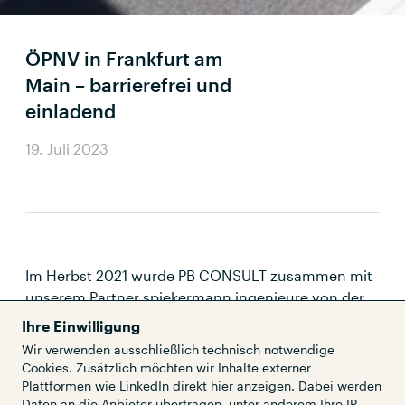
ÖPNV in Frankfurt am
Main – barrierefrei und
einladend
19. Juli 2023
Im Herbst 2021 wurde PB CONSULT zusammen mit
unserem Partner spiekermann ingenieure von der
Stadtwerke Verkehrsgesellschaft Frankfurt am Main
Ihre Einwilligung
mbH (VGF) mit der Planung von barrierefreien
Wir verwenden ausschließlich technisch notwendige
Umbaumaßnahmen für insgesamt 30
Cookies. Zusätzlich möchten wir Inhalte externer
Straßenbahnhaltestellen und Stadtbahnstationen
Plattformen wie LinkedIn direkt hier anzeigen. Dabei werden
Daten an die Anbieter übertragen, unter anderem Ihre IP-